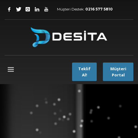
Müşteri Destek:
0216 577 5810
Teklif
Müşteri
Al!
Portal