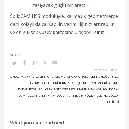
taşıyacak güçlü bir araçtır.
SolidCAM HSS modülüyle, karmaşık geometrilerde
dahi kolaylıkla çalışabilir, verimliliğinizi artırabilir
ve en yüksek yüzey kalitesine ulaşabilirsiniz.
TAGGED UNDER:
CADCAM
,
CAM YAZILIMI
,
CNC İŞLEME
,
CNC OPERATÖRLERI
,
ENDÜSTRI 4.0
,
HSS MODÜLÜ
,
İLERI TEKNOLOJI
,
İŞLEME ÇÖZÜMLERI
,
KESME
PARAMETRELERI
,
KESME STRATEJILERI
,
MAKINE SANAYI
,
SOLIDCAM
,
TAKIM TEZGAHLARI
,
TAKIM YOLU
,
VERIMLILIK
,
YÜZEY İŞLEME
,
YÜZEY
KALITESI
What you can read next