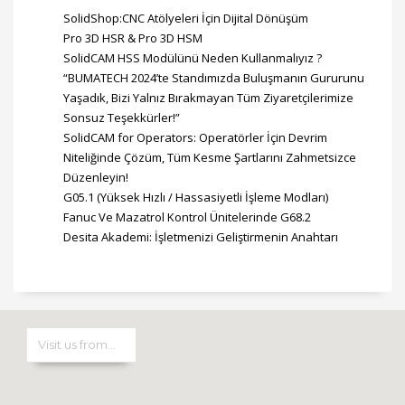
SolidShop:CNC Atölyeleri İçin Dijital Dönüşüm
Pro 3D HSR & Pro 3D HSM
SolidCAM HSS Modülünü Neden Kullanmalıyız ?
“BUMATECH 2024’te Standımızda Buluşmanın Gururunu
Yaşadık, Bizi Yalnız Bırakmayan Tüm Ziyaretçilerimize
Sonsuz Teşekkürler!”
SolidCAM for Operators: Operatörler İçin Devrim
Niteliğinde Çözüm, Tüm Kesme Şartlarını Zahmetsizce
Düzenleyin!
G05.1 (Yüksek Hızlı / Hassasiyetli İşleme Modları)
Fanuc Ve Mazatrol Kontrol Ünitelerinde G68.2
Desita Akademi: İşletmenizi Geliştirmenin Anahtarı