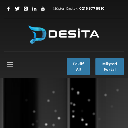
Müşteri Destek:
0216 577 5810
Teklif
Müşteri
Al!
Portal