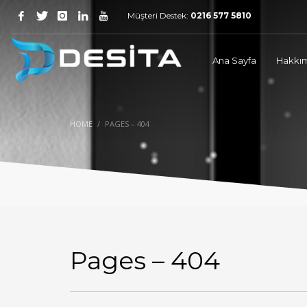
Müşteri Destek:
0216 577 5810
Ana Sayfa
Hakkı
HOME
PAGES – 404
Pages – 404