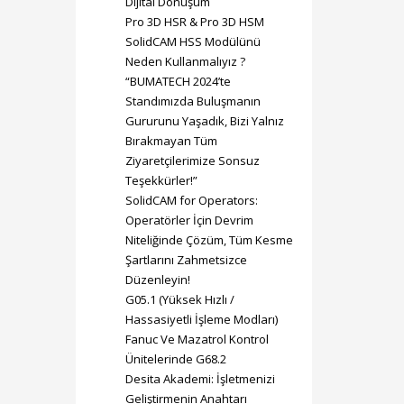
Dijital Dönüşüm
Pro 3D HSR & Pro 3D HSM
SolidCAM HSS Modülünü
Neden Kullanmalıyız ?
“BUMATECH 2024’te
Standımızda Buluşmanın
Gururunu Yaşadık, Bizi Yalnız
Bırakmayan Tüm
Ziyaretçilerimize Sonsuz
Teşekkürler!”
SolidCAM for Operators:
Operatörler İçin Devrim
Niteliğinde Çözüm, Tüm Kesme
Şartlarını Zahmetsizce
Düzenleyin!
G05.1 (Yüksek Hızlı /
Hassasiyetli İşleme Modları)
Fanuc Ve Mazatrol Kontrol
Ünitelerinde G68.2
Desita Akademi: İşletmenizi
Geliştirmenin Anahtarı