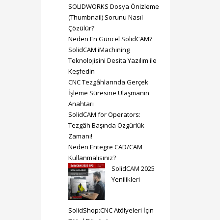
SOLIDWORKS Dosya Önizleme
(Thumbnail) Sorunu Nasıl
Çözülür?
Neden En Güncel SolidCAM?
SolidCAM iMachining
Teknolojisini Desita Yazılım ile
Keşfedin
CNC Tezgâhlarında Gerçek
İşleme Süresine Ulaşmanın
Anahtarı
SolidCAM for Operators:
Tezgâh Başında Özgürlük
Zamanı!
Neden Entegre CAD/CAM
Kullanmalısınız?
SolidCAM 2025
Yenilikleri
SolidShop:CNC Atölyeleri İçin