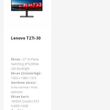
Lenovo T27i-30
Ekran :
27” In-Plane
Switching (IPS),White
LED Backlight
Ekran Çözünürlüğü :
1920 x 1080 / 16:9
Gecikme süresi :
6 ms normal / 4 ms
extreme
Ekran kartı:
NVIDIA Quadro RTX
A4000 16GB