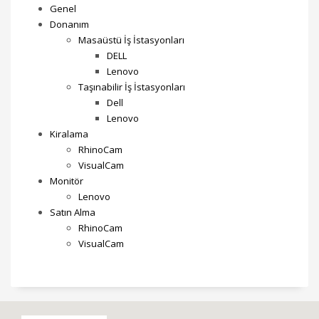
Genel
Donanım
Masaüstü İş İstasyonları
DELL
Lenovo
Taşınabilir İş İstasyonları
Dell
Lenovo
Kiralama
RhinoCam
VisualCam
Monitör
Lenovo
Satın Alma
RhinoCam
VisualCam