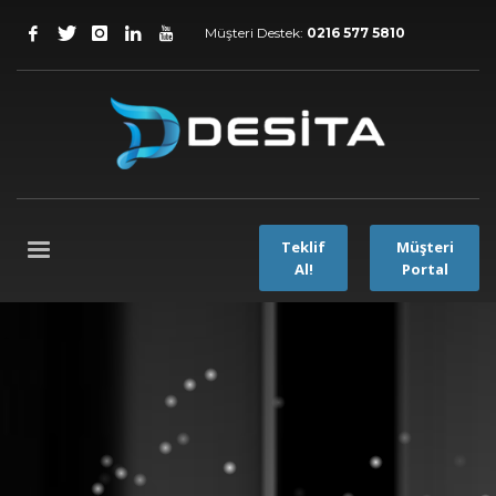
Müşteri Destek:
0216 577 5810
Teklif
Müşteri
Al!
Portal