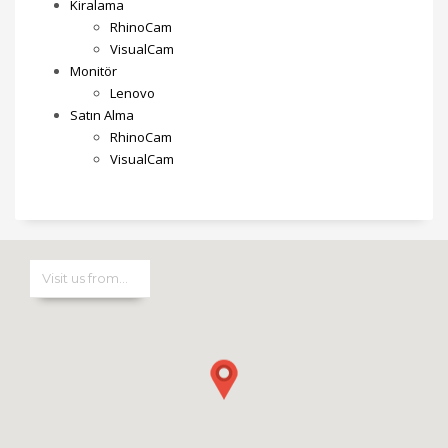
Kiralama
RhinoCam
VisualCam
Monitör
Lenovo
Satın Alma
RhinoCam
VisualCam