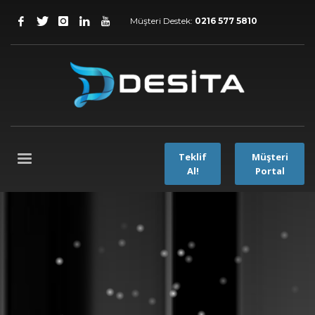
Müşteri Destek:
0216 577 5810
Teklif
Müşteri
Al!
Portal