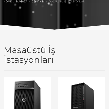
HOME
MAĞAZA
DONANIM
MASAÜSTÜ İŞ İSTASYONLARI
Masaüstü İş
İstasyonları