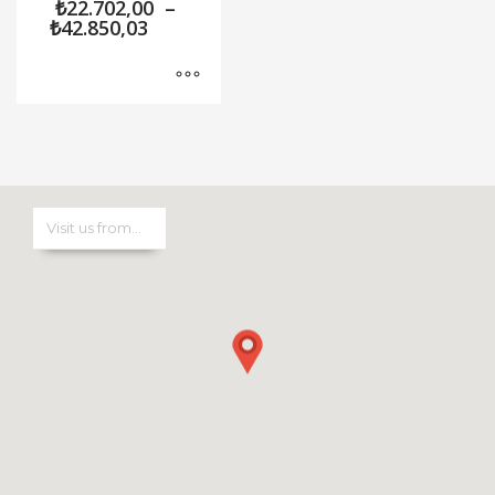
₺
22.702,00
–
Fiyat
₺
42.850,03
aralığı:
₺22.702,00
-
₺42.850,03