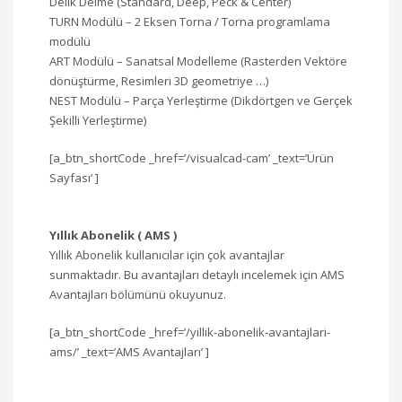
Delik Delme (Standard, Deep, Peck & Center)
TURN Modülü – 2 Eksen Torna / Torna programlama
modülü
ART Modülü – Sanatsal Modelleme (Rasterden Vektöre
dönüştürme, Resimleri 3D geometriye …)
NEST Modülü – Parça Yerleştirme (Dikdörtgen ve Gerçek
Şekilli Yerleştirme)
[a_btn_shortCode _href=’/visualcad-cam’ _text=’Ürün
Sayfası’ ]
Yıllık Abonelik ( AMS )
Yıllık Abonelik kullanıcılar için çok avantajlar
sunmaktadır. Bu avantajları detaylı incelemek için AMS
Avantajları bölümünü okuyunuz.
[a_btn_shortCode _href=’/yillik-abonelik-avantajlari-
ams/’ _text=’AMS Avantajları’ ]