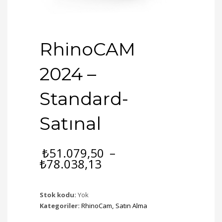
RhinoCAM
2024 –
Standard-
Satınal
₺
51.079,50
–
Fiyat
₺
78.038,13
aralığı:
₺51.079,50
-
Stok kodu:
Yok
₺78.038,13
Kategoriler:
RhinoCam
,
Satın Alma