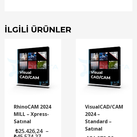
İLGILI ÜRÜNLER
RhinoCAM 2024
VisualCAD/CAM
MILL – Xpress-
2024 –
Satınal
Standard –
Satınal
₺
25.426,24
–
Fiyat
₺
45.574,27