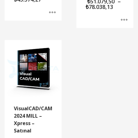
₺
51.079,50
–
aralığı:
Fiyat
₺
78.038,13
₺25.426,24
aralığı:
-
₺51.079,
₺45.574,27
-
₺78.038,
VisualCAD/CAM
2024 MILL –
Xpress –
Satınal