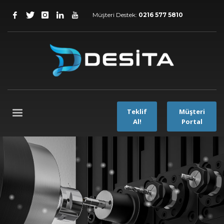
Müşteri Destek:
0216 577 5810
Teklif
Müşteri
Al!
Portal