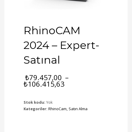
RhinoCAM
2024 – Expert-
Satınal
₺
79.457,00
–
Fiyat
₺
106.415,63
aralığı:
₺79.457,00
-
Stok kodu:
Yok
₺106.415,63
Kategoriler:
RhinoCam
,
Satın Alma