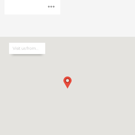
₺163.170,63
-
₺212.831,25