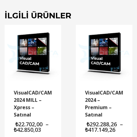
İLGILI ÜRÜNLER
VisualCAD/CAM
VisualCAD/CAM
2024 MILL –
2024 –
Xpress –
Premium –
Satınal
Satınal
₺
22.702,00
–
₺
292.288,26
–
Fiyat
Fiyat
₺
42.850,03
₺
417.149,26
aralığı:
aralığı: