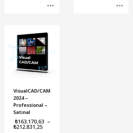
₺22.702,00
₺292.28
-
-
₺42.850,03
₺417.14
VisualCAD/CAM
2024 –
Professional –
Satınal
₺
163.170,63
–
Fiyat
₺
212.831,25
aralığı: