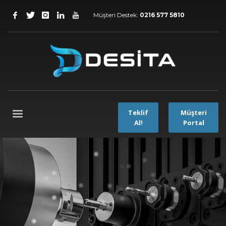
Müşteri Destek:
0216 577 5810
Teklif
Müşteri
Al!
Portal