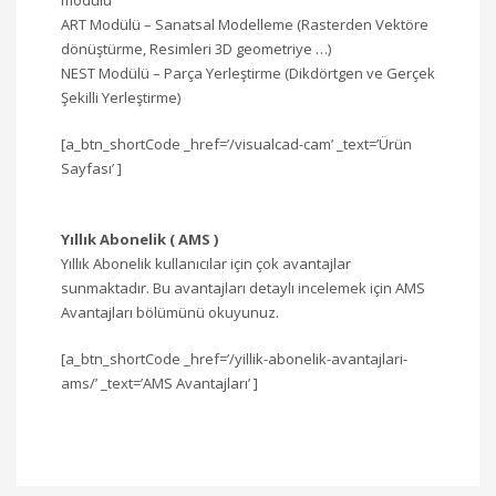
modülü
ART Modülü – Sanatsal Modelleme (Rasterden Vektöre
dönüştürme, Resimleri 3D geometriye …)
NEST Modülü – Parça Yerleştirme (Dikdörtgen ve Gerçek
Şekilli Yerleştirme)
[a_btn_shortCode _href=’/visualcad-cam’ _text=’Ürün
Sayfası’ ]
Yıllık Abonelik ( AMS )
Yıllık Abonelik kullanıcılar için çok avantajlar
sunmaktadır. Bu avantajları detaylı incelemek için AMS
Avantajları bölümünü okuyunuz.
[a_btn_shortCode _href=’/yillik-abonelik-avantajlari-
ams/’ _text=’AMS Avantajları’ ]