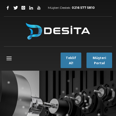
Müşteri Destek:
0216 577 5810
Teklif
Müşteri
Al!
Portal